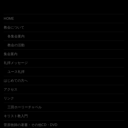
078-612-5514（勇気の出る電話 毎日内容が変わるバイ
ブルメッセージ)
HOME
教会について
各集会案内
教会の活動
集会案内
礼拝メッセージ
ユース礼拝
はじめての方へ
アクセス
リンク
三田ホーリーチャペル
キリスト教入門
菅原牧師の著書・その他CD・DVD