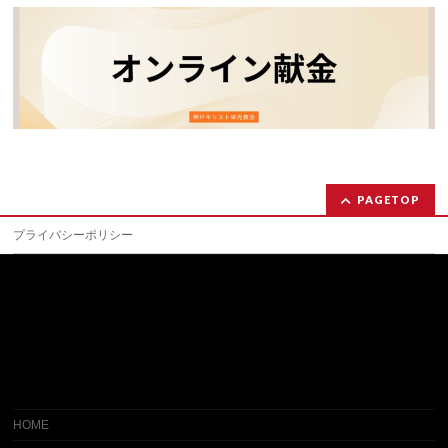
PAGETOP
プライバシーポリシー
日本オープンバイブル 神戸キリスト栄光教会
〒653-0845
兵庫県神戸市長田区戸崎通3-9-12
TEL:078-612-5511〜2/ FAX:078-612-5513
078-612-5514（勇気の出る電話 毎日内容が変わるバイ
ブルメッセージ)
HOME