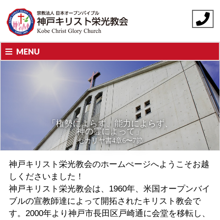
MENU
「権勢によらず、能力によらず、
神の霊によって」
ゼカリヤ書4章6〜7節
神戸キリスト栄光教会のホームぺージへようこそお越
しくださいました！
神戸キリスト栄光教会は、1960年、米国オープンバイ
ブルの宣教師達によって開拓されたキリスト教会で
す。2000年より神戸市長田区戸崎通に会堂を移転し、