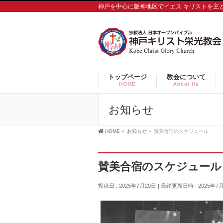
神戸を中心に阪神地区でイエス キリストを主
トップページ
教会について
HOME
About Us
お知らせ
HOME
»
お知らせ
»
賛美合宿のスケジュール
賛美合宿のスケジュール
投稿日 : 2025年7月20日
最終更新日時 : 2025年7